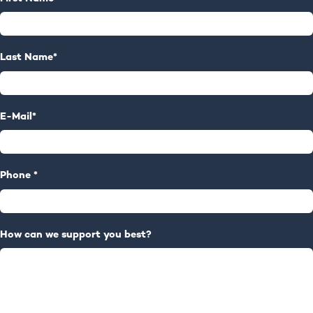
Last Name
*
E-Mail
*
Phone
*
How can we support you best?